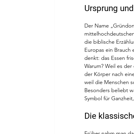
Ursprung und
Der Name „Gründonner
mittelhochdeutschen
die biblische Erzähl
Europas ein Brauch e
denkt: das Essen fris
Warum? Weil es der e
der Körper nach eine
weil die Menschen sc
Besonders beliebt wa
Symbol für Ganzheit
Die klassisc
Früher nahm man das