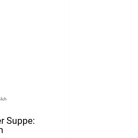
ilch
r Suppe: 
n