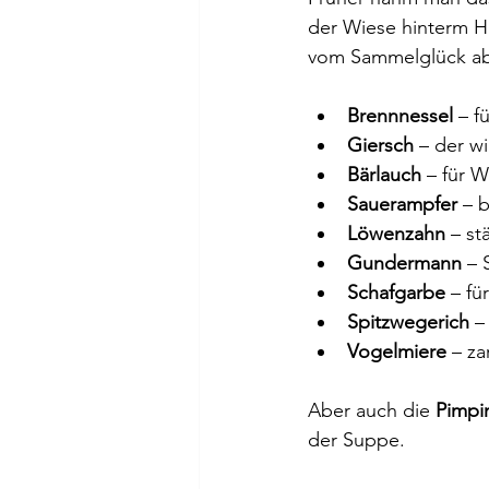
der Wiese hinterm H
vom Sammelglück ab.
Brennnessel 
– f
Giersch 
– der w
Bärlauch
 – für 
Sauerampfer
 – 
Löwenzahn
 – s
Gundermann
 – 
Schafgarbe 
– fü
Spitzwegerich
 –
Vogelmiere
 – za
Aber auch die 
Pimpi
der Suppe.