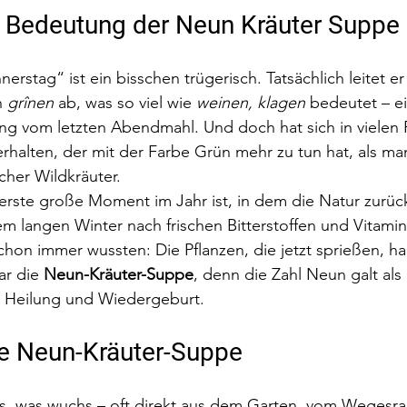
 Bedeutung der Neun Kräuter Suppe
stag“ ist ein bisschen trügerisch. Tatsächlich leitet er
 
grînen
 ab, was so viel wie 
weinen, klagen
 bedeutet – ei
ung vom letzten Abendmahl. Und doch hat sich in vielen
rhalten, der mit der Farbe Grün mehr zu tun hat, als ma
cher Wildkräuter.
rste große Moment im Jahr ist, in dem die Natur zurück
m langen Winter nach frischen Bitterstoffen und Vitamin
hon immer wussten: Die Pflanzen, die jetzt sprießen, ha
r die 
Neun-Kräuter-Suppe
, denn die Zahl Neun galt als
, Heilung und Wiedergeburt.
he Neun-Kräuter-Suppe
, was wuchs – oft direkt aus dem Garten, vom Wegesra