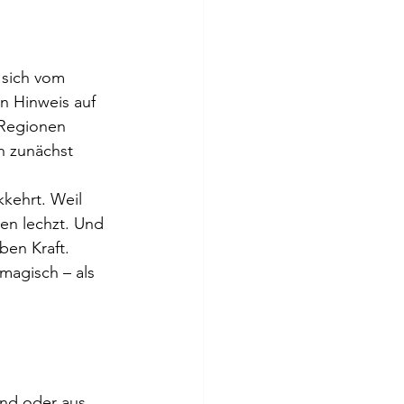
 sich vom 
n Hinweis auf 
 Regionen 
n zunächst 
kehrt. Weil 
en lechzt. Und 
ben Kraft.
 magisch – als 
nd oder aus 