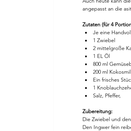
Auch heute kann die 
angepasst an die asi
Zutaten (für 4 Portio
Je eine Handvoll
1 Zwiebel​
2 mittelgroße Kar
1 EL Öl​
800 ml Gemüseb
200 ml Kokosmil
Ein frisches Stü
1 Knoblauchzeh
Salz, Pfeffer,
Zubereitung:
Die Zwiebel und den 
Den Ingwer fein reib