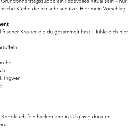
Gründonnerstagssuppe ein liebevolles Ritual sein – nur
taische Küche die ich sehr schätze. Hier mein Vorschlag:
nen):
 frischer Kräuter die du gesammelt hast – fühle dich hier 
toffeln​
rühe​
ch​
ck Ingwer
e
Knoblauch fein hacken und in Öl glasig dünsten.​
en.