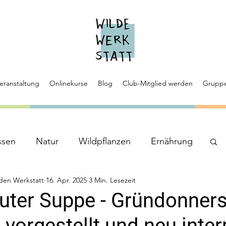
eranstaltung
Onlinekurse
Blog
Club-Mitglied werden
Grupp
ssen
Natur
Wildpflanzen
Ernährung
den Werkstatt
16. Apr. 2025
3 Min. Lesezeit
uter Suppe - Gründonners
orgestellt und neu interp