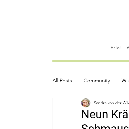
Hallo!
V
All Posts
Community
Wi
Sandra von der Wil
Rezepte
Achtsamkeit
Neun Krä
Schmaus v