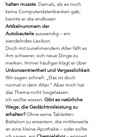
halten musste
. Damals, als es noch 
keine Computerdatenbanken gab, 
kannte er die endlosen 
Artikelnummern der 
Autobauteile
 auswendig – ein 
wandelndes Lexikon.
Doch mit zunehmendem Alter fällt es 
ihm schwerer, sich neue Dinge zu 
merken. Immer häufiger klagt er über 
Unkonzentriertheit und Vergesslichkeit
. 
Wir sagen schnell: „Das ist doch 
normal in dem Alter.“ Aber mich hat 
das Thema nicht losgelassen.
Ich wollte wissen: 
Gibt es natürliche 
Wege, die Gedächtnisleistung zu 
erhalten?
 Ohne seine Tabletten-
Battalion zu erweitern, die mittlerweile 
an eine kleine Apotheke – oder sollte 
ich sagen, ein 
Chemielabor
 – erinnert.