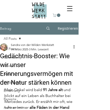
Registrieren
Beitrag
All Posts
Sandra von der Wilden Werkstatt
All Posts
19. März 2025
3 Min. Lesezeit
Gedächtnis-Booster: Wie
Community
wir unser
Wissen
Erinnerungsvermögen mit
Natur
der Natur stärken können
Wildpflanzen
Mein Onkel wird bald 
91 Jahre alt
 und 
Ernährung
blickt auf ein Leben als Buchhalter bei 
Rezepte
Mercedes zurück. Er erzählt mir oft, wie 
Achtsamkeit
sehr er immer 
alle Fäden in der Hand 