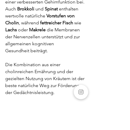
einer verbesserten Gehirnfunktion bei. 
Auch 
Brokkoli
 und 
Spinat
 enthalten 
wertvolle natürliche 
Vorstufen von 
Cholin
, während 
fettreicher Fisch
 wie 
Lachs
 oder 
Makrele
 die Membranen 
der Nervenzellen unterstützt und zur 
allgemeinen kognitiven 
Gesundheit beiträgt.
Die Kombination aus einer 
cholinreichen Ernährung und der 
gezielten Nutzung von Kräutern ist der 
beste natürliche Weg zur Förderung 
der Gedächtnisleistung.
Mein Onkel wird seine Autoteile-
Nummern wohl nicht mehr auswendig 
können – aber vielleicht helfen ihm 
gezielt eingesetzte Pflanzen wie Salbei, 