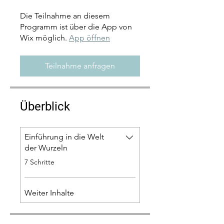
Die Teilnahme an diesem
Programm ist über die App von
Wix möglich.
App öffnen
Teilnahme anfragen
Überblick
Einführung in die Welt
der Wurzeln
.
7 Schritte
Weiter Inhalte