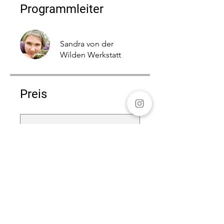
Programmleiter
Sandra von der
Wilden Werkstatt
Preis
Einmalige Zahlung
338,00 €
Grün-Silberne Club-
Mitgliedschaft
24,00 €/Monat