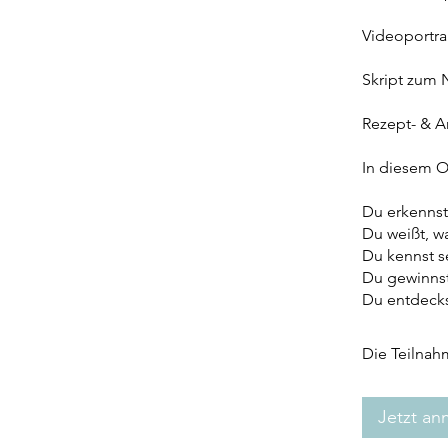
Videoportra
Skript zum 
Rezept- & A
In diesem On
Du erkennst
Du weißt, w
Du kennst 
Du gewinnst
Du entdecks
Die Teilnah
Jetzt a