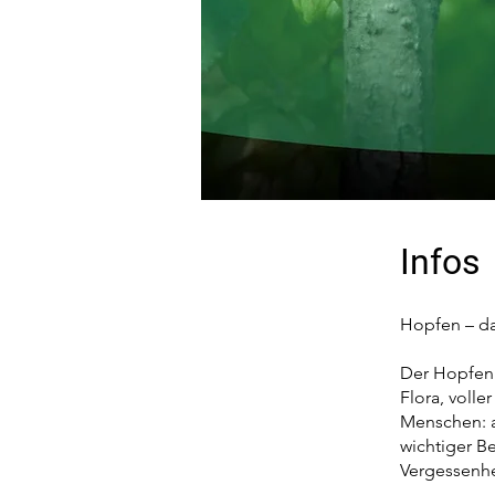
Infos
Hopfen – da
Der Hopfen i
Flora, volle
Menschen: a
wichtiger B
Vergessenhe