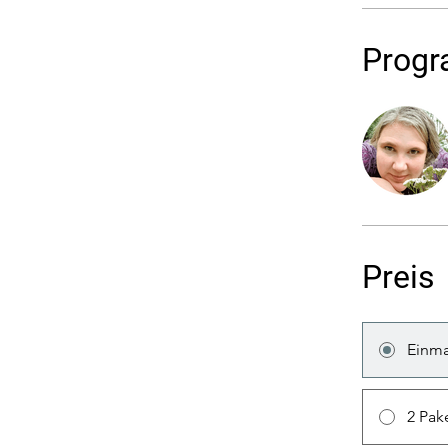
Progr
Preis
Einma
2 Pak