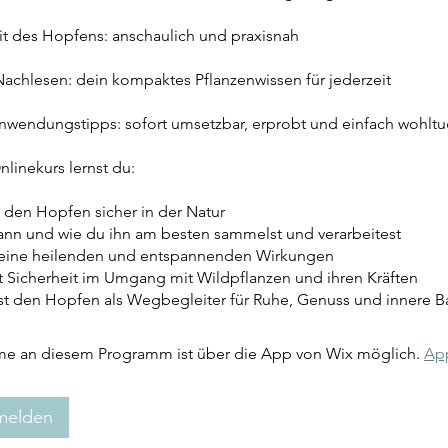
it des Hopfens: anschaulich und praxisnah
Nachlesen: dein kompaktes Pflanzenwissen für jederzeit
nwendungstipps: sofort umsetzbar, erprobt und einfach wohlt
linekurs lernst du:
 den Hopfen sicher in der Natur
ann und wie du ihn am besten sammelst und verarbeitest
seine heilenden und entspannenden Wirkungen
 Sicherheit im Umgang mit Wildpflanzen und ihren Kräften
t den Hopfen als Wegbegleiter für Ruhe, Genuss und innere B
me an diesem Programm ist über die App von Wix möglich.
Ap
nmelden