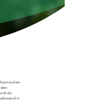
r heimischen
r den
und als
zunehmend in