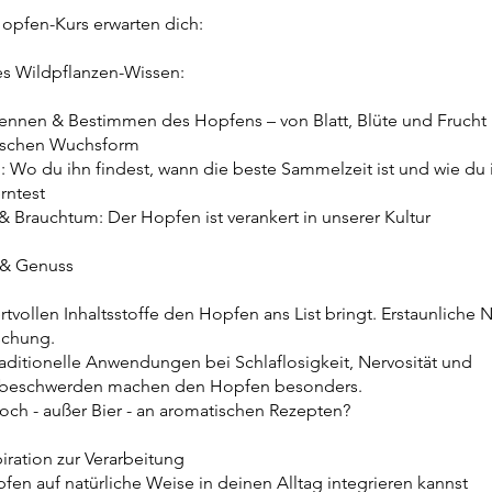
opfen-Kurs erwarten dich:
s Wildpflanzen-Wissen:
kennen & Bestimmen des Hopfens – von Blatt, Blüte und Frucht 
tischen Wuchsform
Wo du ihn findest, wann die beste Sammelzeit ist und wie du 
rntest
& Brauchtum: Der Hopfen ist verankert in unserer Kultur
 & Genuss
tvollen Inhaltsstoffe den Hopfen ans List bringt. Erstaunliche 
schung.
raditionelle Anwendungen bei Schlaflosigkeit, Nervosität und
beschwerden machen den Hopfen besonders.
noch - außer Bier - an aromatischen Rezepten?
iration zur Verarbeitung
fen auf natürliche Weise in deinen Alltag integrieren kannst