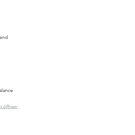
uend
alance
p öffnen