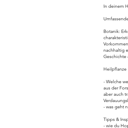
In deinem H
Umfassende
Botanik: Er
charakteris
Vorkommen: 
nachhaltig e
Geschichte 
Heilpflanze
- Welche wer
aus der For
aber auch t
Verdauungs
- was geht 
Tipps & Insp
- wie du Hop