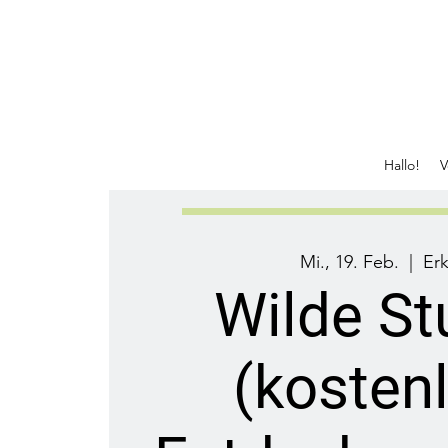
Hallo!
V
Mi., 19. Feb.
  |  
Erk
Wilde S
(kostenl