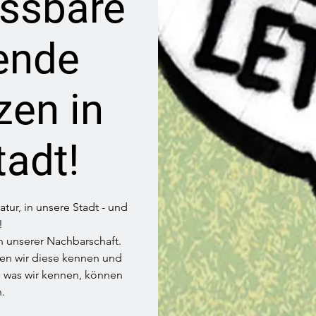
essbare
ende
zen in
tadt!
tur, in unsere Stadt - und
!
n unserer Nachbarschaft.
en wir diese kennen und
 was wir kennen, können