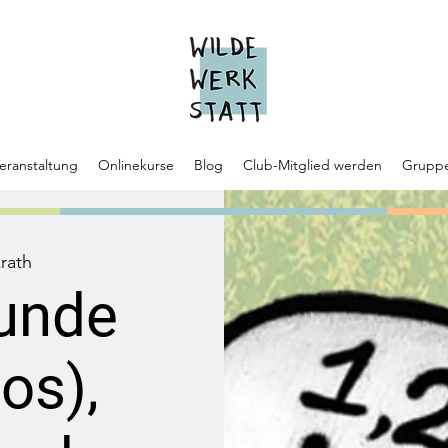
eranstaltung
Onlinekurse
Blog
Club-Mitglied werden
Grupp
rath
tunde
os),