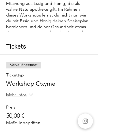
Mischung aus Essig und Honig, die als
wahre Naturapotheke gilt. Im Rahmen
dieses Workshops lernst du nicht nur, wie
du mit Essig und Honig deinen Speiseplan
bereichern und deiner Gesundheit etwas
Gutes tun kannst, sondern du wirst auch
selbst Oxymel unter meiner Anleitung
herstellen. Die Rezepte und Proben,
Tickets
zusammen mit neuem Wissen und
Inspiration, nimmst du dann mit nach
Hause.
Verkauf beendet
Termin:
Datum: Samstag, 16. März 2024
Uhrzeit: 11.00 – 13.00 Uhr
Tickettyp
Ort:
Jayani Wild & Grün, Kreuzstraße 34,
Workshop Oxymel
40699 Erkrath
Kosten:
EUR 50,00 pro Person, inklusive
Mehr Infos
Snacks, Getränke, Rezepte und Proben
Was dich erwartet:
Preis
Entdecke die Welt des
50,00 €
Oxymels:
Erfahre mehr über die
MwSt. inbegriffen
Bedeutung von Oxymel und wie
diese sauer-honigliche Mischung zu
einer natürlichen Quelle der