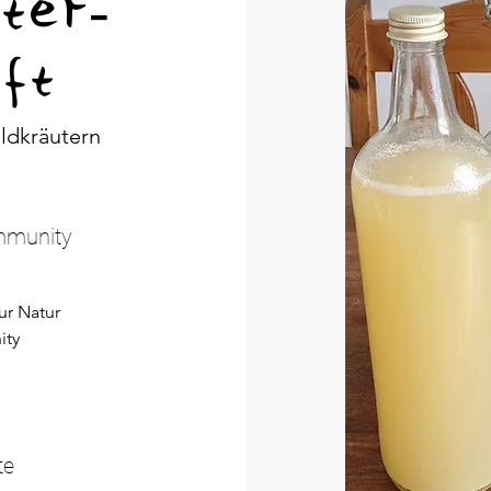
ter-
ft
ldkräutern
ommunity
ur Natur
ity
te